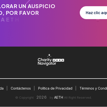
L
O
R
A
R
U
N
A
U
S
P
I
C
I
O
O
,
P
O
R
F
A
V
O
R
Haz clic aq
H
.
O
R
G
.
|
|
|
uda
Contáctenos
Política de Privacidad
Términos y Cond
2026
AETH
© Copyright
by
All Right Reserved.