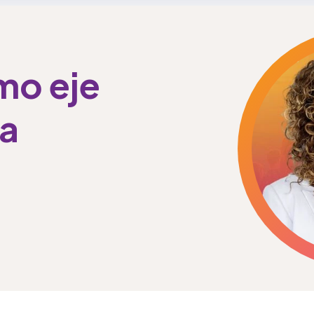
mo eje
la