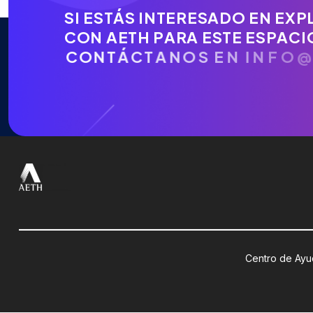
S
I
E
S
T
Á
S
I
N
T
E
R
E
S
A
D
O
E
N
E
X
P
C
O
N
A
E
T
H
P
A
R
A
E
S
T
E
E
S
P
A
C
I
C
O
N
T
Á
C
T
A
N
O
S
E
N
I
N
F
O
@
A
E
T
Centro de Ay