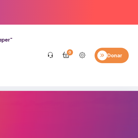
aper"
0
Donar