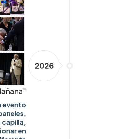
2026
"Mañana"
n evento
paneles,
 capilla,
ionar en