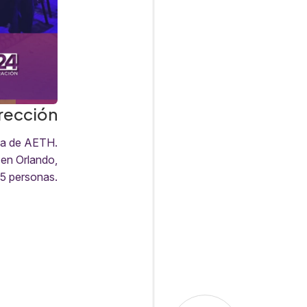
rección
va de AETH.
 en Orlando,
15 personas.