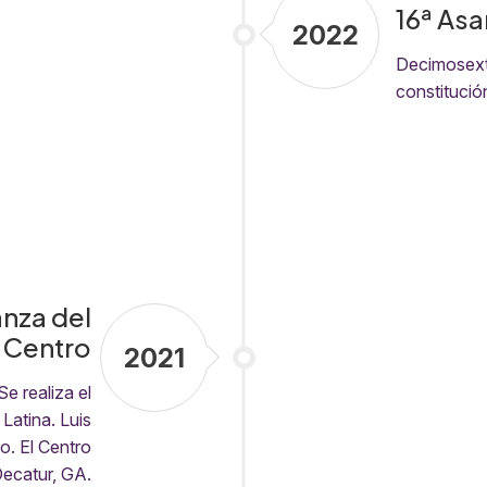
16ª Asa
2022
Decimosexta
constitució
nza del
Centro
2021
e realiza el
Latina. Luis
o. El Centro
Decatur, GA.