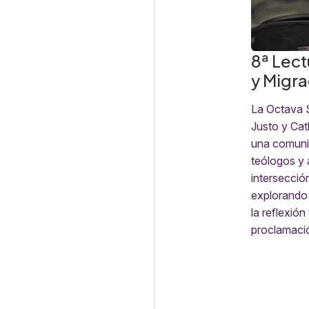
8ª Lect
y Migra
La Octava S
Justo y Cat
una comunid
teólogos y 
intersección
explorando
la reflexión
proclamació