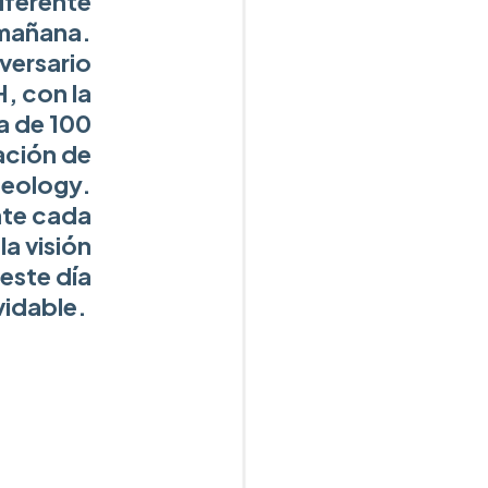
iferente
 mañana.
versario
H, con la
a de 100
ación de
heology.
te cada
la visión
este día
vidable.