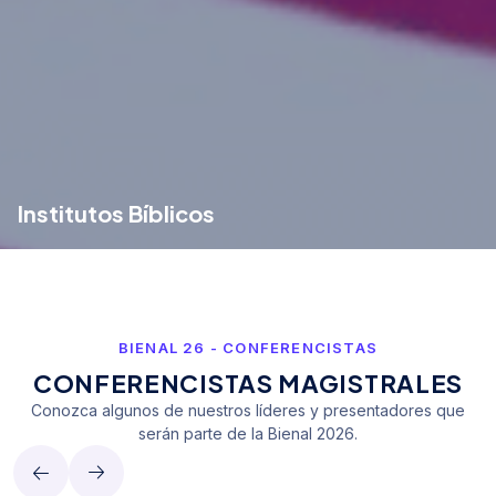
Institutos Bíblicos
Donde una enseñanza bíblica de excelencia transforma vidas. Los Institutos Bíblicos equipan a los estudiantes mediante una formación bíblica arraigada en la fe y la visión, preparando líderes para servir a la Iglesia y transformar sus comunidades.
BIENAL 26 - CONFERENCISTAS
CONFERENCISTAS MAGISTRALES
Conozca algunos de nuestros líderes y presentadores que
serán parte de la Bienal 2026.