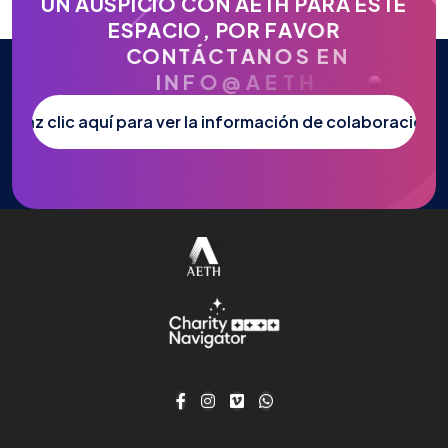
U
N
A
U
S
P
I
C
I
O
C
O
N
A
E
T
H
P
A
R
A
E
S
T
E
E
S
P
A
C
I
O
,
P
O
R
F
A
V
O
R
C
O
N
T
Á
C
T
A
N
O
S
E
N
I
N
F
O
@
A
E
T
H
.
O
R
G
.
Haz clic aquí para ver la información de colaboración