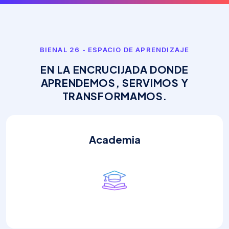
BIENAL 26 - ESPACIO DE APRENDIZAJE
E
N
L
A
E
N
C
R
U
C
I
J
A
D
A
D
O
N
D
E
A
P
R
E
N
D
E
M
O
S
,
S
E
R
V
I
M
O
S
Y
T
R
A
N
S
F
O
R
M
A
M
O
S
.
Academia