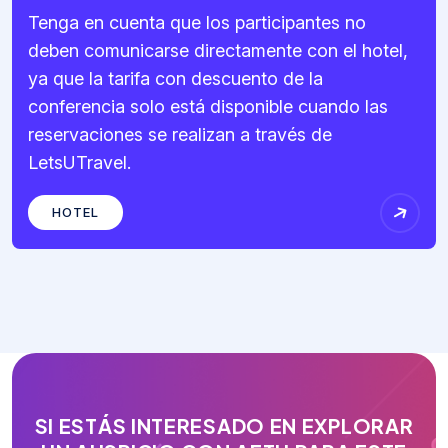
Tenga en cuenta que los participantes no
deben comunicarse directamente con el hotel,
ya que la tarifa con descuento de la
conferencia solo está disponible cuando las
reservaciones se realizan a través de
LetsUTravel.
HOTEL
S
I
E
S
T
Á
S
I
N
T
E
R
E
S
A
D
O
E
N
E
X
P
L
O
R
A
R