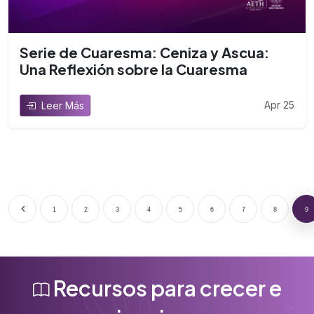
Serie de Cuaresma: Ceniza y Ascua:
Una Reflexión sobre la Cuaresma
Apr 25
Leer Más
1
2
3
4
5
6
7
8
9
Recursos para crecer e