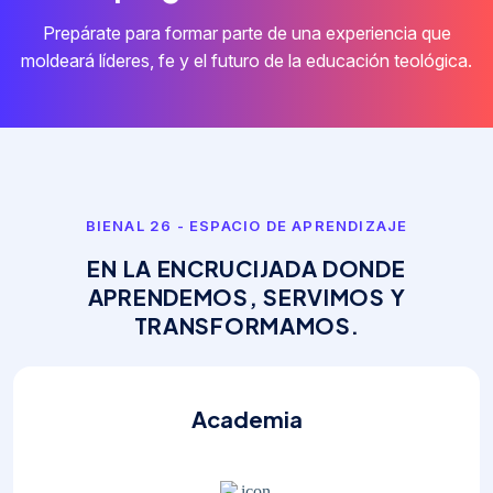
Prepárate para formar parte de una experiencia que
moldeará líderes, fe y el futuro de la educación teológica.
BIENAL 26 - ESPACIO DE APRENDIZAJE
E
N
L
A
E
N
C
R
U
C
I
J
A
D
A
D
O
N
D
E
A
P
R
E
N
D
E
M
O
S
,
S
E
R
V
I
M
O
S
Y
T
R
A
N
S
F
O
R
M
A
M
O
S
.
Academia