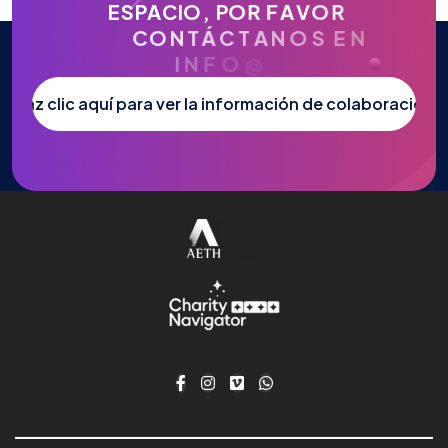
E
S
P
A
C
I
O
,
P
O
R
F
A
V
O
R
C
O
N
T
Á
C
T
A
N
O
S
E
N
I
N
F
O
@
A
E
T
H
.
O
R
G
.
Haz clic aquí para ver la información de colaboración