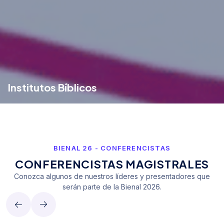
Institutos Bíblicos
Donde una enseñanza bíblica de excelencia transforma vidas. Los Institutos Bíblicos equipan a los estudiantes mediante una formación bíblica arraigada en la fe y la visión, preparando líderes para servir a la Iglesia y transformar sus comunidades.
BIENAL 26 - CONFERENCISTAS
CONFERENCISTAS MAGISTRALES
Conozca algunos de nuestros líderes y presentadores que
serán parte de la Bienal 2026.