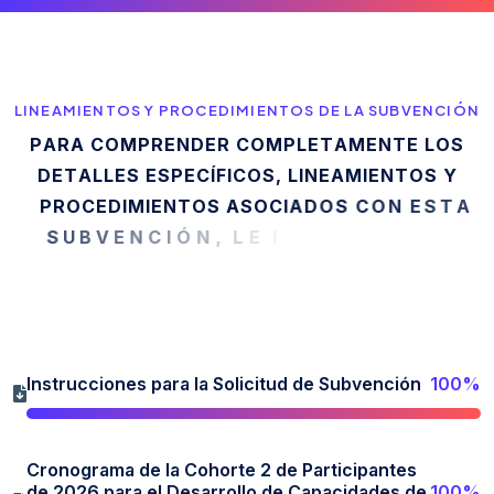
LINEAMIENTOS Y PROCEDIMIENTOS DE LA SUBVENCIÓN
P
A
R
A
C
O
M
P
R
E
N
D
E
R
C
O
M
P
L
E
T
A
M
E
N
T
E
L
O
S
D
E
T
A
L
L
E
S
E
S
P
E
C
Í
F
I
C
O
S
,
L
I
N
E
A
M
I
E
N
T
O
S
Y
P
R
O
C
E
D
I
M
I
E
N
T
O
S
A
S
O
C
I
A
D
O
S
C
O
N
E
S
T
A
S
U
B
V
E
N
C
I
Ó
N
,
L
E
I
N
V
I
T
A
M
O
S
A
A
C
C
E
D
E
R
A
R
C
Instrucciones para la Solicitud de Subvención
100%
Cronograma de la Cohorte 2 de Participantes
de 2026 para el Desarrollo de Capacidades de
100%