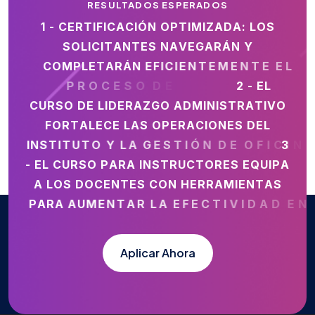
RESULTADOS ESPERADOS
1
-
C
E
R
T
I
F
I
C
A
C
I
Ó
N
O
P
T
I
M
I
Z
A
D
A
:
L
O
S
S
O
L
I
C
I
T
A
N
T
E
S
N
A
V
E
G
A
R
Á
N
Y
C
O
M
P
L
E
T
A
R
Á
N
E
F
I
C
I
E
N
T
E
M
E
N
T
E
E
L
P
R
O
C
E
S
O
D
E
C
E
R
T
I
F
I
C
A
C
I
Ó
2
N
-
.
E
L
C
U
R
S
O
D
E
L
I
D
E
R
A
Z
G
O
A
D
M
I
N
I
S
T
R
A
T
I
V
O
F
O
R
T
A
L
E
C
E
L
A
S
O
P
E
R
A
C
I
O
N
E
S
D
E
L
I
N
S
T
I
T
U
T
O
Y
L
A
G
E
S
T
I
Ó
N
D
E
O
F
I
C
I
N
A
S
.
3
-
E
L
C
U
R
S
O
P
A
R
A
I
N
S
T
R
U
C
T
O
R
E
S
E
Q
U
I
P
A
A
L
O
S
D
O
C
E
N
T
E
S
C
O
N
H
E
R
R
A
M
I
E
N
T
A
S
P
A
R
A
A
U
M
E
N
T
A
R
L
A
E
F
E
C
T
I
V
I
D
A
D
E
N
E
L
A
U
L
A
.
Aplicar Ahora