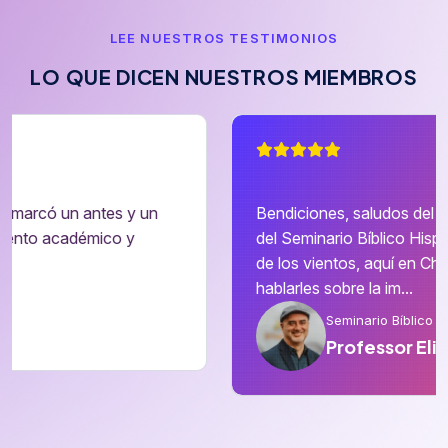
LEE NUESTROS TESTIMONIOS
L
O
Q
U
E
D
I
C
E
N
N
U
E
S
T
R
O
S
M
I
E
M
B
R
O
S
Bendiciones, saludos del Profesor Elimelec Cordero
del Seminario Bíblico Hispano ubicado en la ciudad
de los vientos, aquí en Chicago, Illinois. Hoy quiero
hablarles sobre la im...
Seminario Bíblico Hispano en Chicago
Professor Elimelec Cordero