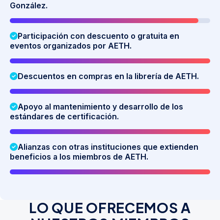
González.
Participación con descuento o gratuita en
eventos organizados por AETH.
Descuentos en compras en la librería de AETH.
Apoyo al mantenimiento y desarrollo de los
estándares de certificación.
Alianzas con otras instituciones que extienden
beneficios a los miembros de AETH.
L
O
Q
U
E
O
F
R
E
C
E
M
O
S
A