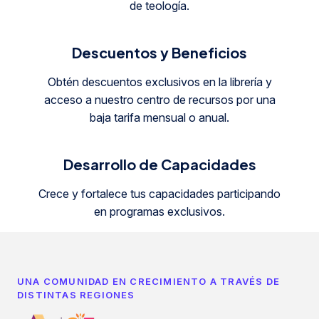
d
e
t
e
o
l
o
g
í
a
.
D
e
s
c
u
e
n
t
o
s
y
B
e
n
e
f
i
c
i
o
s
O
b
t
é
n
d
e
s
c
u
e
n
t
o
s
e
x
c
l
u
s
i
v
o
s
e
n
l
a
l
i
b
r
e
r
í
a
y
a
c
c
e
s
o
a
n
u
e
s
t
r
o
c
e
n
t
r
o
d
e
r
e
c
u
r
s
o
s
p
o
r
u
n
a
b
a
j
a
t
a
r
i
f
a
m
e
n
s
u
a
l
o
a
n
u
a
l
.
D
e
s
a
r
r
o
l
l
o
d
e
C
a
p
a
c
i
d
a
d
e
s
C
r
e
c
e
y
f
o
r
t
a
l
e
c
e
t
u
s
c
a
p
a
c
i
d
a
d
e
s
p
a
r
t
i
c
i
p
a
n
d
o
e
n
p
r
o
g
r
a
m
a
s
e
x
c
l
u
s
i
v
o
s
.
UNA COMUNIDAD EN CRECIMIENTO A TRAVÉS DE
DISTINTAS REGIONES