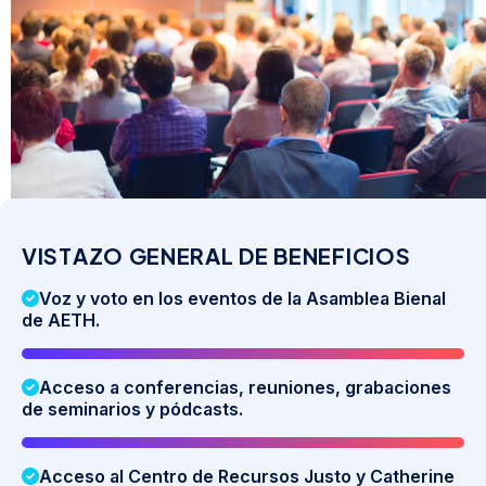
V
I
S
T
A
Z
O
G
E
N
E
R
A
L
D
E
B
E
N
E
F
I
C
I
O
S
Voz y voto en los eventos de la Asamblea Bienal
de AETH.
Acceso a conferencias, reuniones, grabaciones
de seminarios y pódcasts.
Acceso al Centro de Recursos Justo y Catherine