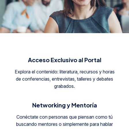
A
c
c
e
s
o
E
x
c
l
u
s
i
v
o
a
l
P
o
r
t
a
l
E
x
p
l
o
r
a
e
l
c
o
n
t
e
n
i
d
o
:
l
i
t
e
r
a
t
u
r
a
,
r
e
c
u
r
s
o
s
y
h
o
r
a
s
d
e
c
o
n
f
e
r
e
n
c
i
a
s
,
e
n
t
r
e
v
i
s
t
a
s
,
t
a
l
l
e
r
e
s
y
d
e
b
a
t
e
s
g
r
a
b
a
d
o
s
.
N
e
t
w
o
r
k
i
n
g
y
M
e
n
t
o
r
í
a
C
o
n
é
c
t
a
t
e
c
o
n
p
e
r
s
o
n
a
s
q
u
e
p
i
e
n
s
a
n
c
o
m
o
t
ú
b
u
s
c
a
n
d
o
m
e
n
t
o
r
e
s
o
s
i
m
p
l
e
m
e
n
t
e
p
a
r
a
h
a
b
l
a
r