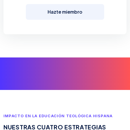
Hazte miembro
IMPACTO EN LA EDUCACIÓN TEOLÓGICA HISPANA
N
U
E
S
T
R
A
S
C
U
A
T
R
O
E
S
T
R
A
T
E
G
I
A
S