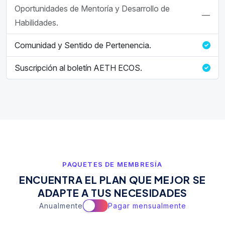
Oportunidades de Mentoría y Desarrollo de
—
Habilidades.
Comunidad y Sentido de Pertenencia.
Suscripción al boletín AETH ECOS.
PAQUETES DE MEMBRESÍA
E
N
C
U
E
N
T
R
A
E
L
P
L
A
N
Q
U
E
M
E
J
O
R
S
E
A
D
A
P
T
E
A
T
U
S
N
E
C
E
S
I
D
A
D
E
S
Anualmente
Pagar mensualmente