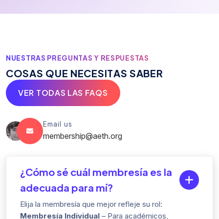
NUESTRAS PREGUNTAS Y RESPUESTAS
C
O
S
A
S
Q
U
E
N
E
C
E
S
I
T
A
S
S
A
B
E
R
VER TODAS LAS FAQS
Email us
membership@aeth.org
¿Cómo sé cuál membresía es la
adecuada para mí?
Elija la membresía que mejor refleje su rol:
Membresía Individual
– Para académicos,