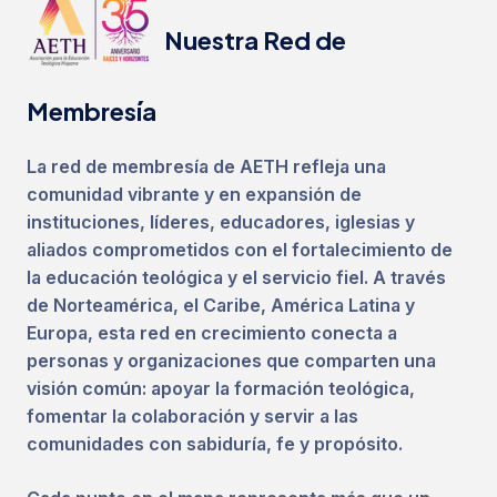
N
u
e
s
t
r
a
R
e
d
d
e
M
e
m
b
r
e
s
í
a
La red de membresía de AETH refleja una
comunidad vibrante y en expansión de
instituciones, líderes, educadores, iglesias y
aliados comprometidos con el fortalecimiento de
la educación teológica y el servicio fiel. A través
de Norteamérica, el Caribe, América Latina y
Europa, esta red en crecimiento conecta a
personas y organizaciones que comparten una
visión común: apoyar la formación teológica,
fomentar la colaboración y servir a las
comunidades con sabiduría, fe y propósito.