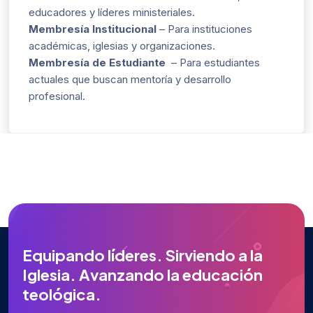
educadores y líderes ministeriales.
Membresía Institucional
– Para instituciones
académicas, iglesias y organizaciones.
Membresía de Estudiante
– Para estudiantes
actuales que buscan mentoría y desarrollo
profesional.
E
q
u
i
p
a
n
d
o
l
í
d
e
r
e
s
.
S
i
r
v
i
e
n
d
o
a
l
a
I
g
l
e
s
i
a
.
A
v
a
n
z
a
n
d
o
l
a
e
d
u
c
a
c
i
ó
n
t
e
o
l
ó
g
i
c
a
.