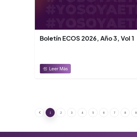
Boletín ECOS 2026, Año 3, Vol 1
Leer Más
1
2
3
4
5
6
7
8
9