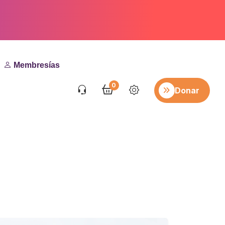
Membresías
0
Donar